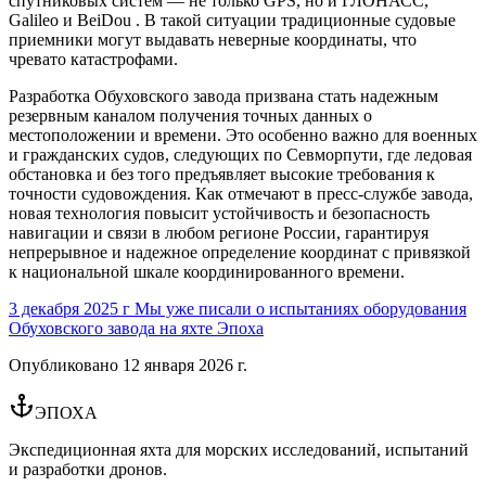
спутниковых систем — не только GPS, но и ГЛОНАСС,
Galileo и BeiDou . В такой ситуации традиционные судовые
приемники могут выдавать неверные координаты, что
чревато катастрофами.
Разработка Обуховского завода призвана стать надежным
резервным каналом получения точных данных о
местоположении и времени. Это особенно важно для военных
и гражданских судов, следующих по Севморпути, где ледовая
обстановка и без того предъявляет высокие требования к
точности судовождения. Как отмечают в пресс-службе завода,
новая технология повысит устойчивость и безопасность
навигации и связи в любом регионе России, гарантируя
непрерывное и надежное определение координат с привязкой
к национальной шкале координированного времени.
3 декабря 2025 г Мы уже писали о испытаниях оборудования
Обуховского завода на яхте Эпоха
Опубликовано
12 января 2026 г.
ЭПОХА
Экспедиционная яхта для морских исследований, испытаний
и разработки дронов.