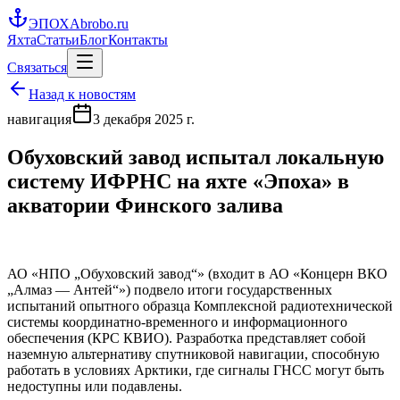
ЭПОХА
brobo.ru
Яхта
Статьи
Блог
Контакты
Связаться
Назад к новостям
навигация
3 декабря 2025 г.
Обуховский завод испытал локальную
систему ИФРНС на яхте «Эпоха» в
акватории Финского залива
АО «НПО „Обуховский завод“» (входит в АО «Концерн ВКО
„Алмаз — Антей“») подвело итоги государственных
испытаний опытного образца Комплексной радиотехнической
системы координатно-временного и информационного
обеспечения (КРС КВИО). Разработка представляет собой
наземную альтернативу спутниковой навигации, способную
работать в условиях Арктики, где сигналы ГНСС могут быть
недоступны или подавлены.