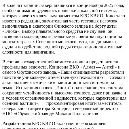
В ходе испытаний, завершившихся в конце ноября 2025 года,
особое внимание уделялось проверке локальной системы,
которая является ключевым элементом КРС КВИО. Как стало
известно редакции, значительная часть тестовых нагрузок
выполнялась в акватории Финского залива на борту яхты
«Эпоха». Выбор плавательного средства не случаен: он
позволил смоделировать реальные условия эксплуатации на
морских трассах Северного морского пути, где динамика
судна и воздействие водной среды создают дополнительные
сложности для навигации.
В состав государственной комиссии вошли представители
профильных ведомств, Концерна ВКО «Алмаз — Антей» и
самого Обуховского завода. «Наши специалисты разработали
поистине уникальную отечественную технологию — создали
альтернативу космическим навигационным системам на
земле. Испытания на яхте „Эпоха“ подтвердили, что система
сохраняет устойчивость и высокую точность даже при качке и
в условиях ограниченной видимости, которые характерны для
осенней Балтики», — прокомментировал итоги заместитель
генерального директора Концерна, генеральный директор
НПО «Обуховский завод» Михаил Подвязников.
Разработанная КРС КВИО включает в себя комплекс
радиотехнических средств: наземный дальней