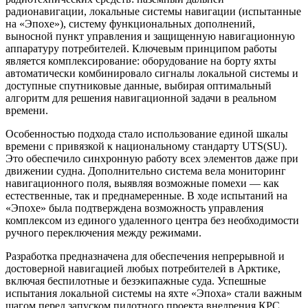
радионавигации, локальные системы навигации (испытанные
на «Эпохе»), систему функциональных дополнений,
выносной пункт управления и защищенную навигационную
аппаратуру потребителей. Ключевым принципом работы
является комплексирование: оборудование на борту яхты
автоматически комбинировало сигналы локальной системы и
доступные спутниковые данные, выбирая оптимальный
алгоритм для решения навигационной задачи в реальном
времени.
Особенностью подхода стало использование единой шкалы
времени с привязкой к национальному стандарту UTS(SU).
Это обеспечило синхронную работу всех элементов даже при
движении судна. Дополнительно система вела мониторинг
навигационного поля, выявляя возможные помехи — как
естественные, так и преднамеренные. В ходе испытаний на
«Эпохе» была подтверждена возможность управления
комплексом из единого удаленного центра без необходимости
ручного переключения между режимами.
Разработка предназначена для обеспечения непрерывной и
достоверной навигацией любых потребителей в Арктике,
включая беспилотные и безэкипажные суда. Успешные
испытания локальной системы на яхте «Эпоха» стали важным
шагом перед запуском пилотного проекта внедрения КРС