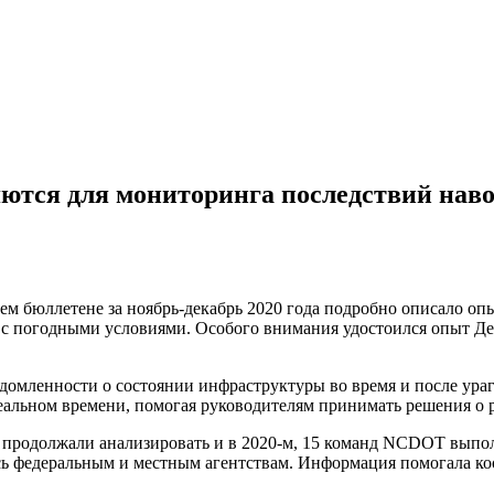
тся для мониторинга последствий наво
 бюллетене за ноябрь-декабрь 2020 года подробно описало оп
е с погодными условиями. Особого внимания удостоился опыт 
омленности о состоянии инфраструктуры во время и после ураг
альном времени, помогая руководителям принимать решения о р
го продолжали анализировать и в 2020-м, 15 команд NCDOT выпо
сь федеральным и местным агентствам. Информация помогала ко