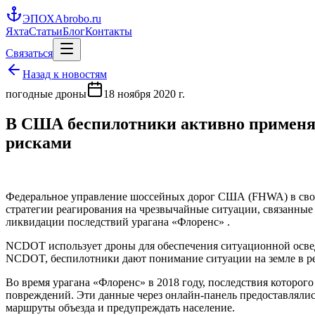
ЭПОХА
brobo.ru
Яхта
Статьи
Блог
Контакты
Связаться
Назад к новостям
погодные дроны
18 ноября 2020 г.
В США беспилотники активно применяю
рисками
Федеральное управление шоссейных дорог США (FHWA) в своем
стратегии реагирования на чрезвычайные ситуации, связанны
ликвидации последствий урагана «Флоренс» .
NCDOT использует дроны для обеспечения ситуационной освед
NCDOT, беспилотники дают понимание ситуации на земле в ре
Во время урагана «Флоренс» в 2018 году, последствия которо
повреждений. Эти данные через онлайн-панель предоставляли
маршруты объезда и предупреждать население.