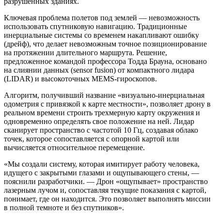
разрушенных зданиях.
Ключевая проблема полетов под землей — невозможность
использовать спутниковую навигацию. Традиционные
инерциальные системы со временем накапливают ошибку
(дрейф), что делает невозможным точное позиционирование
на протяжении длительного маршрута. Решение,
предложенное командой профессора Тодда Брауна, основано
на слиянии данных (sensor fusion) от компактного лидара
(LIDAR) и высокоточных MEMS-гироскопов.
Алгоритм, получивший название «визуально-инерциальная
одометрия с привязкой к карте местности», позволяет дрону в
реальном времени строить трехмерную карту окружения и
одновременно определять свое положение на ней. Лидар
сканирует пространство с частотой 10 Гц, создавая облако
точек, которое сопоставляется с опорной картой или
вычисляется относительное перемещение.
«Мы создали систему, которая имитирует работу человека,
идущего с закрытыми глазами и ощупывающего стены, —
пояснили разработчики. — Дрон «ощупывает» пространство
лазерным лучом и, сопоставляя текущие показания с картой,
понимает, где он находится. Это позволяет выполнять миссии
в полной темноте и без спутников».