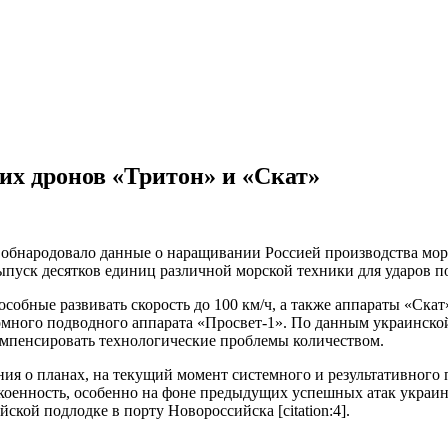
их дронов «Тритон» и «Скат»
обнародовало данные о наращивании Россией производства мор
ск десятков единиц различной морской техники для ударов по к
обные развивать скорость до 100 км/ч, а также аппараты «Скат
омного подводного аппарата «Просвет-1». По данным украинской
мпенсировать технологические проблемы количеством.
ения о планах, на текущий момент системного и результативног
окоенность, особенно на фоне предыдущих успешных атак украин
кой подлодке в порту Новороссийска [citation:4].