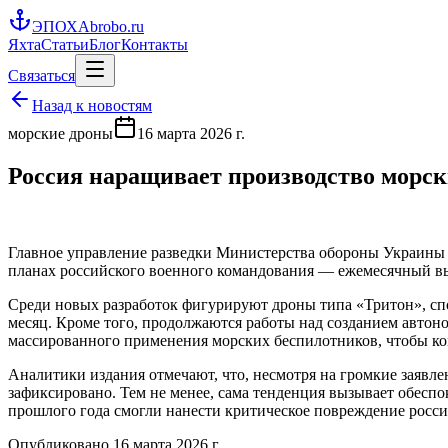
ЭПОХА
brobo.ru
Яхта
Статьи
Блог
Контакты
Связаться
Назад к новостям
морские дроны
16 марта 2026 г.
Россия наращивает производство морск
Главное управление разведки Министерства обороны Украины 
планах российского военного командования — ежемесячный выпу
Среди новых разработок фигурируют дроны типа «Тритон», спос
месяц. Кроме того, продолжаются работы над созданием автон
массированного применения морских беспилотников, чтобы ко
Аналитики издания отмечают, что, несмотря на громкие заявл
зафиксировано. Тем не менее, сама тенденция вызывает обесп
прошлого года смогли нанести критическое повреждение российс
Опубликовано
16 марта 2026 г.