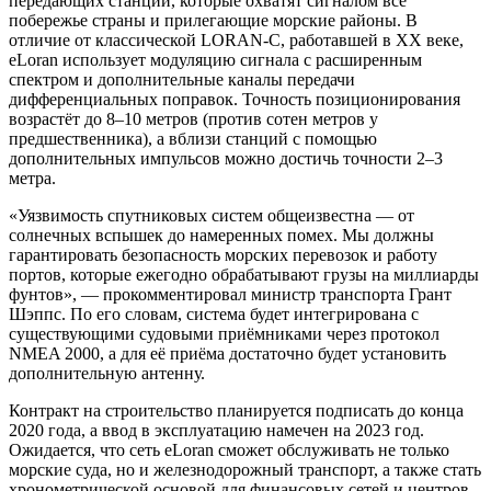
передающих станций, которые охватят сигналом всё
побережье страны и прилегающие морские районы. В
отличие от классической LORAN-C, работавшей в XX веке,
eLoran использует модуляцию сигнала с расширенным
спектром и дополнительные каналы передачи
дифференциальных поправок. Точность позиционирования
возрастёт до 8–10 метров (против сотен метров у
предшественника), а вблизи станций с помощью
дополнительных импульсов можно достичь точности 2–3
метра.
«Уязвимость спутниковых систем общеизвестна — от
солнечных вспышек до намеренных помех. Мы должны
гарантировать безопасность морских перевозок и работу
портов, которые ежегодно обрабатывают грузы на миллиарды
фунтов», — прокомментировал министр транспорта Грант
Шэппс. По его словам, система будет интегрирована с
существующими судовыми приёмниками через протокол
NMEA 2000, а для её приёма достаточно будет установить
дополнительную антенну.
Контракт на строительство планируется подписать до конца
2020 года, а ввод в эксплуатацию намечен на 2023 год.
Ожидается, что сеть eLoran сможет обслуживать не только
морские суда, но и железнодорожный транспорт, а также стать
хронометрической основой для финансовых сетей и центров