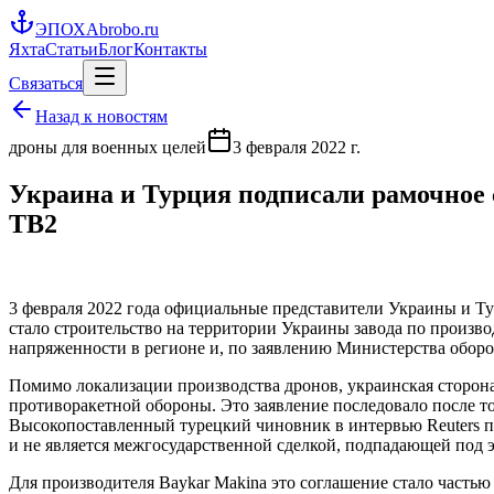
ЭПОХА
brobo.ru
Яхта
Статьи
Блог
Контакты
Связаться
Назад к новостям
дроны для военных целей
3 февраля 2022 г.
Украина и Турция подписали рамочное с
TB2
3 февраля 2022 года официальные представители Украины и Т
стало строительство на территории Украины завода по произв
напряженности в регионе и, по заявлению Министерства обор
Помимо локализации производства дронов, украинская сторон
противоракетной обороны. Это заявление последовало после т
Высокопоставленный турецкий чиновник в интервью Reuters по
и не является межгосударственной сделкой, подпадающей под 
Для производителя Baykar Makina это соглашение стало част