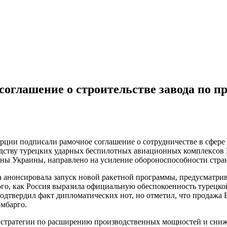
оглашение о строительстве завода по п
урции подписали рамочное соглашение о сотрудничестве в сфер
одству турецких ударных беспилотных авиационных комплексов 
оны Украины, направлено на усиление обороноспособности стра
а анонсировала запуск новой ракетной программы, предусматр
ого, как Россия выразила официальную обеспокоенность турецко
дтвердил факт дипломатических нот, но отметил, что продажа B
эмбарго.
ью стратегии по расширению производственных мощностей и сни