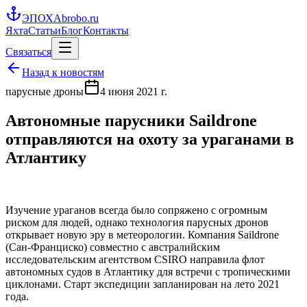
ЭПОХА
brobo.ru
Яхта
Статьи
Блог
Контакты
Связаться
Назад к новостям
парусные дроны
4 июня 2021 г.
Автономные парусники Saildrone
отправляются на охоту за ураганами в
Атлантику
Изучение ураганов всегда было сопряжено с огромным
риском для людей, однако технология парусных дронов
открывает новую эру в метеорологии. Компания Saildrone
(Сан-Франциско) совместно с австралийским
исследовательским агентством CSIRO направила флот
автономных судов в Атлантику для встречи с тропическими
циклонами. Старт экспедиции запланирован на лето 2021
года.