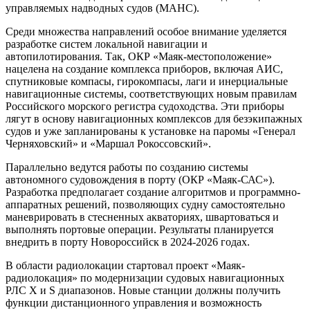
управляемых надводных судов (МАНС).
Среди множества направлений особое внимание уделяется
разработке систем локальной навигации и
автопилотирования. Так, ОКР «Маяк-местоположение»
нацелена на создание комплекса приборов, включая АИС,
спутниковые компасы, гирокомпасы, лаги и инерциальные
навигационные системы, соответствующих новым правилам
Российского морского регистра судоходства. Эти приборы
лягут в основу навигационных комплексов для безэкипажных
судов и уже запланированы к установке на паромы «Генерал
Черняховский» и «Маршал Рокоссовский».
Параллельно ведутся работы по созданию системы
автономного судовождения в порту (ОКР «Маяк-САС»).
Разработка предполагает создание алгоритмов и программно-
аппаратных решений, позволяющих судну самостоятельно
маневрировать в стесненных акваториях, швартоваться и
выполнять портовые операции. Результаты планируется
внедрить в порту Новороссийск в 2024-2026 годах.
В области радиолокации стартовал проект «Маяк-
радиолокация» по модернизации судовых навигационных
РЛС X и S диапазонов. Новые станции должны получить
функции дистанционного управления и возможность