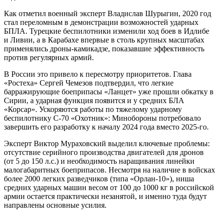
Как отметил военный эксперт Владислав Шурыгин, 2020 год
стал переломным в демонстрации возможностей ударных
БПЛА. Турецкие беспилотники изменили ход боев в Идлибе
и Ливии, а в Карабахе впервые в столь крупных масштабах
применялись дроны-камикадзе, показавшие эффективность
против регулярных армий.
В России это привело к пересмотру приоритетов. Глава
«Ростеха» Сергей Чемезов подтвердил, что легкие
барражирующие боеприпасы «Ланцет» уже прошли обкатку в
Сирии, а ударная функция появится и у средних БЛА
«Корсар». Ускоряются работы по тяжелому ударному
беспилотнику С-70 «Охотник»: Минобороны потребовало
завершить его разработку к началу 2024 года вместо 2025-го.
Эксперт Виктор Мураховский выделил ключевые проблемы:
отсутствие серийного производства двигателей для дронов
(от 5 до 150 л.с.) и необходимость наращивания линейки
малогабаритных боеприпасов. Несмотря на наличие в войсках
более 2000 легких разведчиков (типа «Орлан-10»), ниша
средних ударных машин весом от 100 до 1000 кг в российской
армии остается практически незанятой, и именно туда будут
направлены основные усилия.