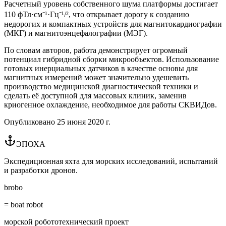
Расчетный уровень собственного шума платформы достигает
110 фТл·см⁻¹·Гц⁻¹/², что открывает дорогу к созданию
недорогих и компактных устройств для магнитокардиографии
(МКГ) и магнитоэнцефалографии (МЭГ).
По словам авторов, работа демонстрирует огромный
потенциал гибридной сборки микрообъектов. Использование
готовых инерциальных датчиков в качестве основы для
магнитных измерений может значительно удешевить
производство медицинской диагностической техники и
сделать её доступной для массовых клиник, заменив
криогенное охлаждение, необходимое для работы СКВИДов.
Опубликовано
25 июня 2020 г.
ЭПОХА
Экспедиционная яхта для морских исследований, испытаний
и разработки дронов.
brobo
= boat robot
морской робототехнический проект