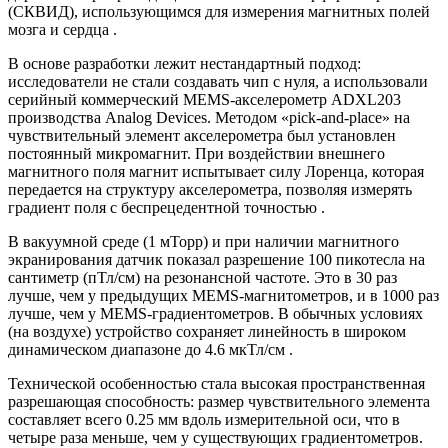
(СКВИД), использующимся для измерения магнитных полей
мозга и сердца .
В основе разработки лежит нестандартный подход:
исследователи не стали создавать чип с нуля, а использовали
серийный коммерческий MEMS-акселерометр ADXL203
производства Analog Devices. Методом «pick-and-place» на
чувствительный элемент акселерометра был установлен
постоянный микромагнит. При воздействии внешнего
магнитного поля магнит испытывает силу Лоренца, которая
передается на структуру акселерометра, позволяя измерять
градиент поля с беспрецедентной точностью .
В вакуумной среде (1 мТорр) и при наличии магнитного
экранирования датчик показал разрешение 100 пикотесла на
сантиметр (пТл/см) на резонансной частоте. Это в 30 раз
лучше, чем у предыдущих MEMS-магнитометров, и в 1000 раз
лучше, чем у MEMS-градиентометров. В обычных условиях
(на воздухе) устройство сохраняет линейность в широком
динамическом диапазоне до 4.6 мкТл/см .
Технической особенностью стала высокая пространственная
разрешающая способность: размер чувствительного элемента
составляет всего 0.25 мм вдоль измерительной оси, что в
четыре раза меньше, чем у существующих градиентометров.