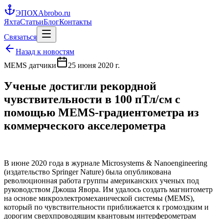
ЭПОХА
brobo.ru
Яхта
Статьи
Блог
Контакты
Связаться
Назад к новостям
MEMS датчики
25 июня 2020 г.
Ученые достигли рекордной
чувствительности в 100 пТл/см с
помощью MEMS-градиентометра из
коммерческого акселерометра
В июне 2020 года в журнале Microsystems & Nanoengineering
(издательство Springer Nature) была опубликована
революционная работа группы американских ученых под
руководством Джоша Явора. Им удалось создать магнитометр
на основе микроэлектромеханической системы (MEMS),
который по чувствительности приближается к громоздким и
дорогим сверхпроводящим квантовым интерферометрам