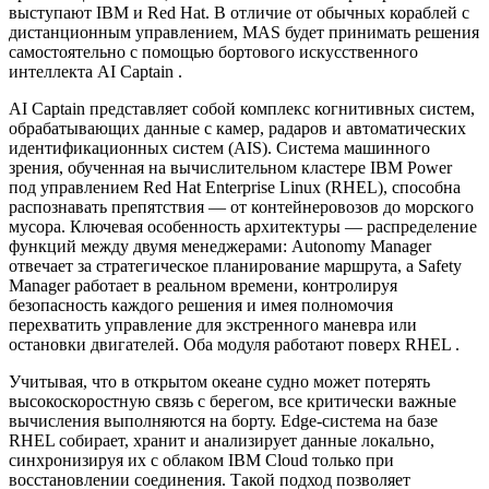
выступают IBM и Red Hat. В отличие от обычных кораблей с
дистанционным управлением, MAS будет принимать решения
самостоятельно с помощью бортового искусственного
интеллекта AI Captain .
AI Captain представляет собой комплекс когнитивных систем,
обрабатывающих данные с камер, радаров и автоматических
идентификационных систем (AIS). Система машинного
зрения, обученная на вычислительном кластере IBM Power
под управлением Red Hat Enterprise Linux (RHEL), способна
распознавать препятствия — от контейнеровозов до морского
мусора. Ключевая особенность архитектуры — распределение
функций между двумя менеджерами: Autonomy Manager
отвечает за стратегическое планирование маршрута, а Safety
Manager работает в реальном времени, контролируя
безопасность каждого решения и имея полномочия
перехватить управление для экстренного маневра или
остановки двигателей. Оба модуля работают поверх RHEL .
Учитывая, что в открытом океане судно может потерять
высокоскоростную связь с берегом, все критически важные
вычисления выполняются на борту. Edge-система на базе
RHEL собирает, хранит и анализирует данные локально,
синхронизируя их с облаком IBM Cloud только при
восстановлении соединения. Такой подход позволяет