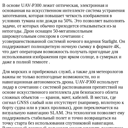
В основе UAV-P300 лежит оптическая, электронная и
основанная на искусственном интеллекте система устранения
запотевания, которая повышает четкость изображения в
условиях тумана или дождя на 50%. Это позволяет выполнять
задачи, от которых обычно приходится отказываться из-за
непогоды. Дрон оснащен 50-мегапиксельным
широкоугольным сенсором в сочетании с
усовершенствованной системой ночного видения Starlight. Он
поддерживает полноцветную ночную съемку в формате 4K,
что дает операторам возможность получать пригодные для
использования изображения при ярком солнце, в сумерках и
даже в полной темноте .
Для морских и прибрежных служб, а также для метеорологов
важны не только всепогодные возможности, но и
навигационная автономность дрона. UAV-P300 использует
лидар в сочетании с системой распознавания препятствий на
основе искусственного интеллекта для безопасного облета
сложных объектов — кранов, мачт, кабелей. В местах, где
сигнал GNSS слабый или отсутствует (например, вплотную к
борту судна или в узких проливах), дрон переключается на
визуальную навигацию SLAM. Эта технология позволяет ему
поддерживать стабильный полет и точно возвращаться на
точку старта без использования спутниковой навигации.