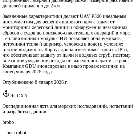
Встроенный лазерный дальномер может измерять расстояние
до целей примерно до 2 км .
Заявленные характеристики делают UAV-P300 идеальным
инструментом для решения широкого круга задач: от
мониторинга береговой линии и обнаружения незаконных
сбросов с судов до поисково-спасательных операций в море.
Тепловизионный модуль с ИИ позволяет обнаруживать
источники тепла (например, человека в воде) в условиях
плохой видимости. Корпус дрона имеет класс защиты IP55,
что обеспечивает защиту от пыли и водяных струй, поэтому
внезапное ухудшение погоды не выведет аппарат из строя.
Компания GDU анонсировала начало продаж новинки на
конец января 2026 года .
Опубликовано
8 января 2026 г.
ЭПОХА
Экспедиционная яхта для морских исследований, испытаний
и разработки дронов.
brobo
= boat robot