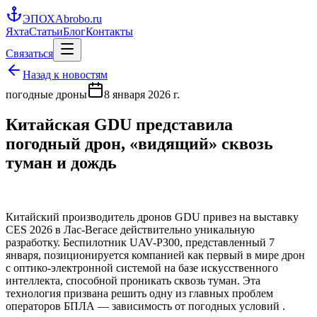
ЭПОХА
brobo.ru
Яхта
Статьи
Блог
Контакты
Связаться
Назад к новостям
погодные дроны
8 января 2026 г.
Китайская GDU представила
погодный дрон, «видящий» сквозь
туман и дождь
Китайский производитель дронов GDU привез на выставку
CES 2026 в Лас-Вегасе действительно уникальную
разработку. Беспилотник UAV-P300, представленный 7
января, позиционируется компанией как первый в мире дрон
с оптико-электронной системой на базе искусственного
интеллекта, способной проникать сквозь туман. Эта
технология призвана решить одну из главных проблем
операторов БПЛА — зависимость от погодных условий .