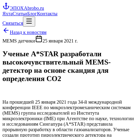
ЭПОХА
brobo.ru
Яхта
Статьи
Блог
Контакты
Связаться
Назад к новостям
MEMS датчики
25 января 2021 г.
Ученые A*STAR разработали
высокочувствительный MEMS-
детектор на основе скандия для
определения CO2
На прошедшей 25 января 2021 года 34-й международной
конференции IEEE по микроэлектромеханическим системам
(MEMS) группа исследователей из Института
микроэлектроники (IME) при Агентстве по науке, технологии
и исследованиям Сингапура (A*STAR) представила
прорывную разработку в области газоанализаторов. Ученые
создали прототип пироэлектрического детектора на