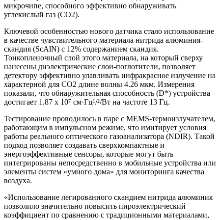
микрочипе, способного эффективно обнаруживать
углекислый газ (CO2).
Ключевой особенностью нового датчика стало использование
в качестве чувствительного материала нитрида алюминия-
скандия (ScAlN) с 12% содержанием скандия.
Тонкопленочный слой этого материала, на который сверху
нанесены диэлектрические слои-поглотители, позволяет
детектору эффективно улавливать инфракрасное излучение на
характерной для CO2 длине волны 4.26 мкм. Измерения
показали, что обнаружительная способность (D*) устройства
достигает 1.87 x 10⁷ см·Гц¹/²/Вт на частоте 13 Гц.
Тестирование проводилось в паре с MEMS-термоизлучателем,
работающим в импульсном режиме, что имитирует условия
работы реального оптического газоанализатора (NDIR). Такой
подход позволяет создавать сверхкомпактные и
энергоэффективные сенсоры, которые могут быть
интегрированы непосредственно в мобильные устройства или
элементы систем «умного дома» для мониторинга качества
воздуха.
«Использование легированного скандием нитрида алюминия
позволило значительно повысить пироэлектрический
коэффициент по сравнению с традиционными материалами,