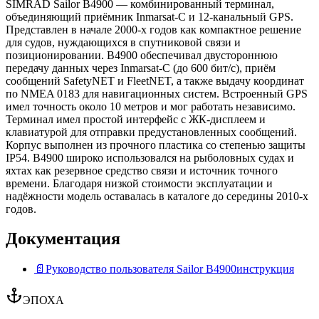
SIMRAD Sailor B4900 — комбинированный терминал,
объединяющий приёмник Inmarsat-C и 12‑канальный GPS.
Представлен в начале 2000‑х годов как компактное решение
для судов, нуждающихся в спутниковой связи и
позиционировании. B4900 обеспечивал двустороннюю
передачу данных через Inmarsat-C (до 600 бит/с), приём
сообщений SafetyNET и FleetNET, а также выдачу координат
по NMEA 0183 для навигационных систем. Встроенный GPS
имел точность около 10 метров и мог работать независимо.
Терминал имел простой интерфейс с ЖК‑дисплеем и
клавиатурой для отправки предустановленных сообщений.
Корпус выполнен из прочного пластика со степенью защиты
IP54. B4900 широко использовался на рыболовных судах и
яхтах как резервное средство связи и источник точного
времени. Благодаря низкой стоимости эксплуатации и
надёжности модель оставалась в каталоге до середины 2010‑х
годов.
Документация
📄
Руководство пользователя Sailor B4900
инструкция
ЭПОХА