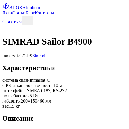
ЭПОХА
brobo.ru
Яхта
Статьи
Блог
Контакты
Связаться
SIMRAD Sailor B4900
Inmarsat-C/GPS
Simrad
Характеристики
система связи
Inmarsat-C
GPS
12 каналов, точность 10 м
интерфейсы
NMEA 0183, RS-232
потребление
25 Вт
габариты
200×150×60 мм
вес
1.5 кг
Описание