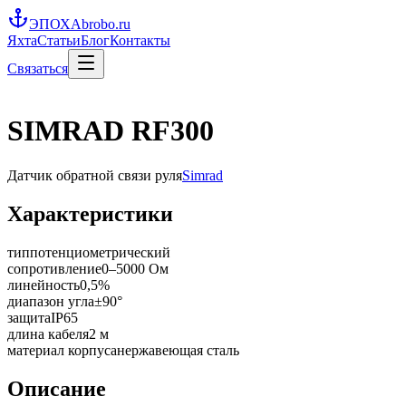
ЭПОХА
brobo.ru
Яхта
Статьи
Блог
Контакты
Связаться
SIMRAD RF300
Датчик обратной связи руля
Simrad
Характеристики
тип
потенциометрический
сопротивление
0–5000 Ом
линейность
0,5%
диапазон угла
±90°
защита
IP65
длина кабеля
2 м
материал корпуса
нержавеющая сталь
Описание