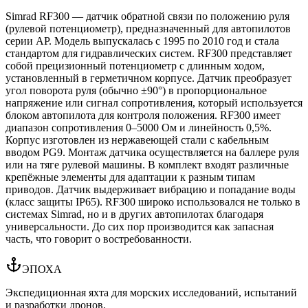
Simrad RF300 — датчик обратной связи по положению руля
(рулевой потенциометр), предназначенный для автопилотов
серии AP. Модель выпускалась с 1995 по 2010 год и стала
стандартом для гидравлических систем. RF300 представляет
собой прецизионный потенциометр с длинным ходом,
установленный в герметичном корпусе. Датчик преобразует
угол поворота руля (обычно ±90°) в пропорциональное
напряжение или сигнал сопротивления, который используется
блоком автопилота для контроля положения. RF300 имеет
диапазон сопротивления 0–5000 Ом и линейность 0,5%.
Корпус изготовлен из нержавеющей стали с кабельным
вводом PG9. Монтаж датчика осуществляется на баллере руля
или на тяге рулевой машины. В комплект входят различные
крепёжные элементы для адаптации к разным типам
приводов. Датчик выдерживает вибрацию и попадание воды
(класс защиты IP65). RF300 широко использовался не только в
системах Simrad, но и в других автопилотах благодаря
универсальности. До сих пор производится как запасная
часть, что говорит о востребованности.
ЭПОХА
Экспедиционная яхта для морских исследований, испытаний
и разработки дронов.