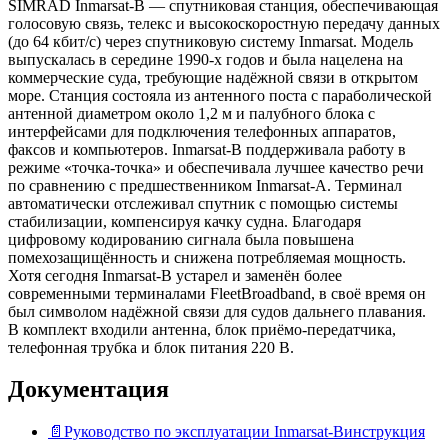
SIMRAD Inmarsat-B — спутниковая станция, обеспечивающая
голосовую связь, телекс и высокоскоростную передачу данных
(до 64 кбит/с) через спутниковую систему Inmarsat. Модель
выпускалась в середине 1990‑х годов и была нацелена на
коммерческие суда, требующие надёжной связи в открытом
море. Станция состояла из антенного поста с параболической
антенной диаметром около 1,2 м и палубного блока с
интерфейсами для подключения телефонных аппаратов,
факсов и компьютеров. Inmarsat-B поддерживала работу в
режиме «точка-точка» и обеспечивала лучшее качество речи
по сравнению с предшественником Inmarsat-A. Терминал
автоматически отслеживал спутник с помощью системы
стабилизации, компенсируя качку судна. Благодаря
цифровому кодированию сигнала была повышена
помехозащищённость и снижена потребляемая мощность.
Хотя сегодня Inmarsat-B устарел и заменён более
современными терминалами FleetBroadband, в своё время он
был символом надёжной связи для судов дальнего плавания.
В комплект входили антенна, блок приёмо-передатчика,
телефонная трубка и блок питания 220 В.
Документация
📄
Руководство по эксплуатации Inmarsat-B
инструкция