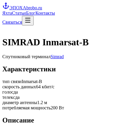
ЭПОХА
brobo.ru
Яхта
Статьи
Блог
Контакты
Связаться
SIMRAD Inmarsat-B
Спутниковый терминал
Simrad
Характеристики
тип связи
Inmarsat-B
скорость данных
64 кбит/с
голос
да
телекс
да
диаметр антенны
1.2 м
потребляемая мощность
200 Вт
Описание