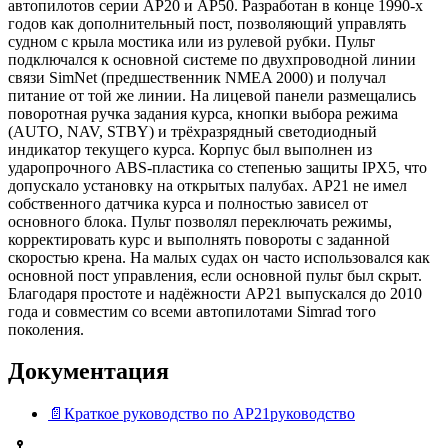
автопилотов серии AP20 и AP50. Разработан в конце 1990‑х
годов как дополнительный пост, позволяющий управлять
судном с крыла мостика или из рулевой рубки. Пульт
подключался к основной системе по двухпроводной линии
связи SimNet (предшественник NMEA 2000) и получал
питание от той же линии. На лицевой панели размещались
поворотная ручка задания курса, кнопки выбора режима
(AUTO, NAV, STBY) и трёхразрядный светодиодный
индикатор текущего курса. Корпус был выполнен из
ударопрочного ABS-пластика со степенью защиты IPX5, что
допускало установку на открытых палубах. AP21 не имел
собственного датчика курса и полностью зависел от
основного блока. Пульт позволял переключать режимы,
корректировать курс и выполнять повороты с заданной
скоростью крена. На малых судах он часто использовался как
основной пост управления, если основной пульт был скрыт.
Благодаря простоте и надёжности AP21 выпускался до 2010
года и совместим со всеми автопилотами Simrad того
поколения.
Документация
📄
Краткое руководство по AP21
руководство