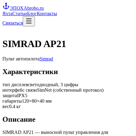
ЭПОХА
brobo.ru
Яхта
Статьи
Блог
Контакты
Связаться
SIMRAD AP21
Пульт автопилота
Simrad
Характеристики
тип дисплея
светодиодный, 3 цифры
интерфейс связи
SimNet (собственный протокол)
защита
IPX5
габариты
120×80×40 мм
вес
0.4 кг
Описание
SIMRAD AP21 — выносной пульт управления для